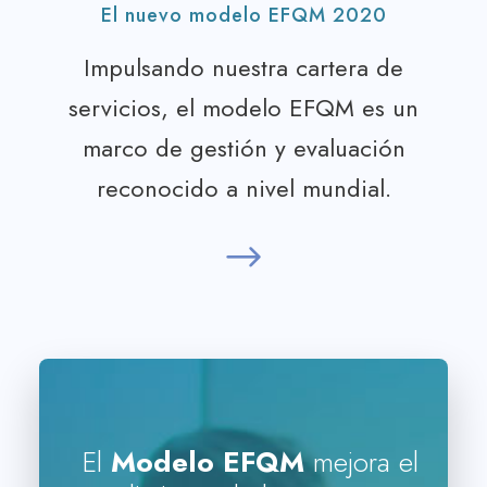
El nuevo modelo EFQM 2020
r
i
i
c
Impulsando nuestra cartera de
c
e
servicios, el modelo EFQM es un
e
i
w
s
marco de gestión y evaluación
a
:
reconocido a nivel mundial.
s
$
:
1
$
,
3
6
,
8
3
0
6
.
0
0
.
0
0
.
El
Modelo EFQM
mejora el
0
.