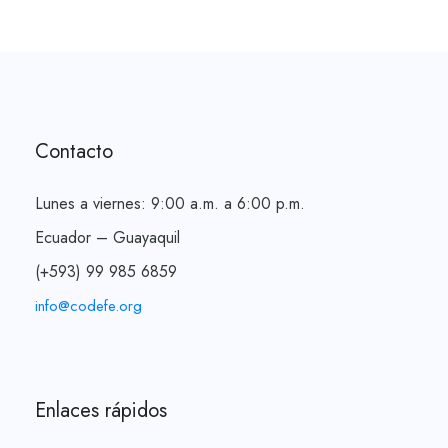
l
p
p
r
r
i
i
c
c
e
Contacto
e
i
w
s
a
:
Lunes a viernes: 9:00 a.m. a 6:00 p.m.
s
$
Ecuador – Guayaquil
:
5
(+593) 99 985 6859
$
6
7
0
info@codefe.org
8
.
4
0
.
0
0
.
Enlaces rápidos
0
.